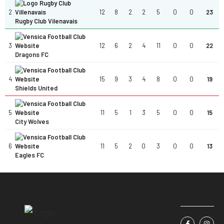
2
12
8
2
2
5
0
0
23
Rugby Club Vilenavais
3
12
6
2
4
11
0
0
22
Dragons FC
4
15
9
3
4
8
0
0
19
Shields United
5
11
5
1
3
5
0
0
15
City Wolves
6
11
5
2
0
3
0
0
13
Eagles FC