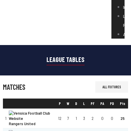
Insc
Les
Par
Act
LEAGUE TABLES
MATCHES
ALL FIXTURES
P
W
D
L
PF
PA
PD
Pts
1
12
7
1
3
2
0
0
25
Rangers United