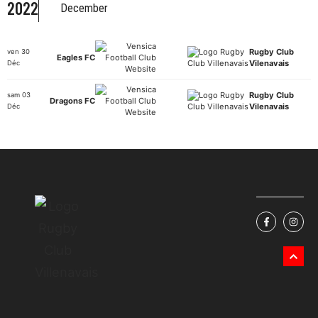
2022
December
Rugby Club
ven 30
Eagles FC
2 – 0
Vilenavais
Déc
Rugby Club
sam 03
Dragons FC
1 – 1
Vilenavais
Déc