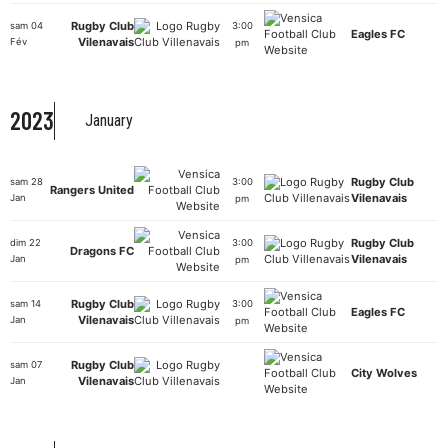
Rugby Club
sam 04
3:00
Eagles FC
Vilenavais
Fév
pm
2023
January
Rugby Club
sam 28
3:00
Rangers United
Vilenavais
Jan
pm
Rugby Club
dim 22
3:00
Dragons FC
Vilenavais
Jan
pm
Rugby Club
sam 14
3:00
Eagles FC
Vilenavais
Jan
pm
Rugby Club
sam 07
City Wolves
2 – 1
Vilenavais
Jan