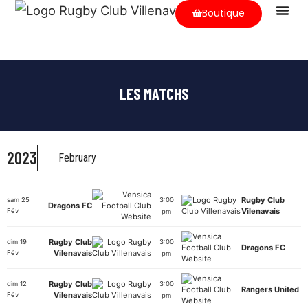
Boutique
Nos Equip
Nos Arbitr
Les Parte
LES MATCHS
2023
February
Rugby Club
sam 25
3:00
Dragons FC
Vilenavais
Fév
pm
Rugby Club
dim 19
3:00
Dragons FC
Vilenavais
Fév
pm
Rugby Club
dim 12
3:00
Rangers United
Vilenavais
Fév
pm