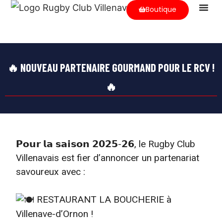
Boutique
Nos Equip
Nos Arbitr
Les Parte
🔥 NOUVEAU PARTENAIRE GOURMAND POUR LE RCV !
🔥
𝗣𝗼𝘂𝗿 𝗹𝗮 𝘀𝗮𝗶𝘀𝗼𝗻 𝟮𝟬𝟮𝟱-𝟮𝟲, le Rugby Club
Villenavais est fier d’annoncer un partenariat
savoureux avec :
RESTAURANT LA BOUCHERIE à
Villenave-d’Ornon !